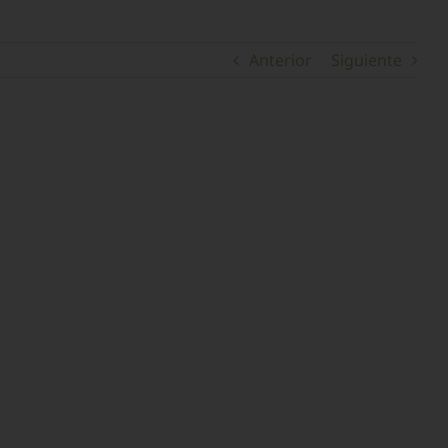
Anterior
Siguiente
 Vestibulum ante ipsum primis in faucibus orci luctus
blandit aliquet elit, eget tincidunt nibh pulvinar a.