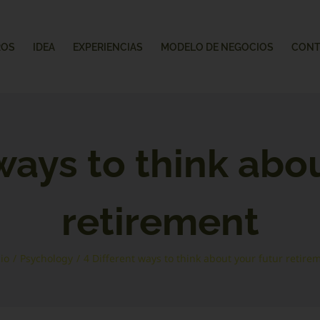
ROS
IDEA
EXPERIENCIAS
MODELO DE NEGOCIOS
CONT
ways to think abo
retirement
cio
/
Psychology
/
4 Different ways to think about your futur retire