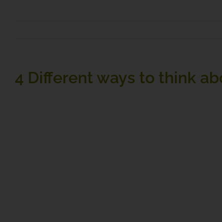
4 Different ways to think ab
Vestibulum ante ipsum 
Vestibulum ac diam sit amet quam vehicula elementum s
et ultrices posuere cubilia Curae; Donec velit neque, auc