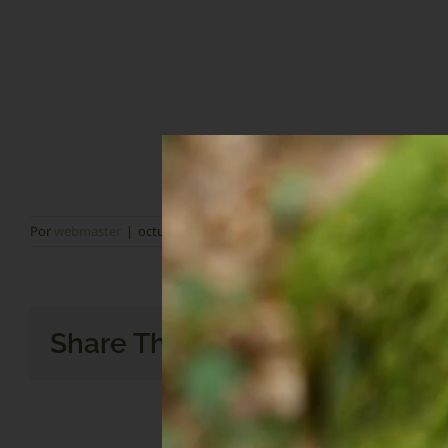
Praesent sapien massa
Dolor sit amet, consectetur adipiscing elit. Mauris bla
dui. Cras ultricies ligula sed magna dictum porta.
Praesent sapien massa, convallis a pellentesque nec, eg
elit. Nulla quis lorem ut libero malesuada feugiat.
Por
webmaster
|
octubre 20, 2020
|
Psychology
Share This Story, Choose Your