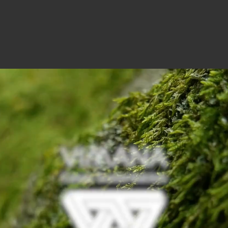
ndit aliquet elit, eget tincidunt nibh pulvinar a. Vestibulu
estas non nisi. Cras ultricies ligula sed magna dictum port
 Platform!