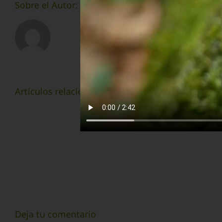
Sobre el Autor:
webmaster
How
Artículos relacionados
is
the
pandemic
affecting
the
way
people
date?
Deja tu comentario