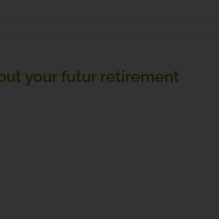
out your futur retirement
primis
ed sit amet dui. Donec rutrum congue leo eget malesuada.
tor sit amet aliquam vel, ullamcorper sit amet ligula. Mauris 