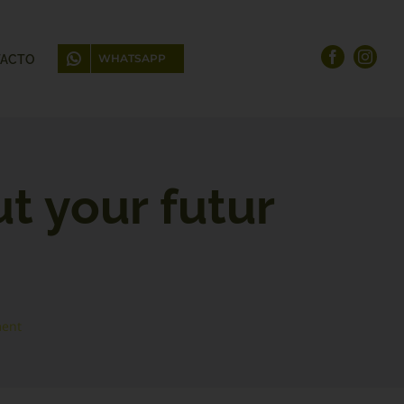
WHATSAPP
ACTO
ut your futur
ment