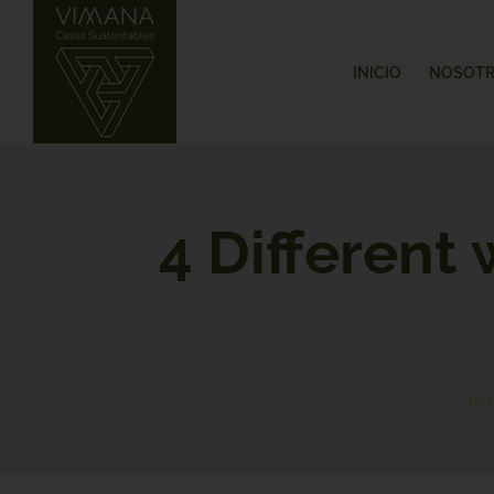
Saltar
al
contenido
INICIO
NOSOT
4 Different 
Ini